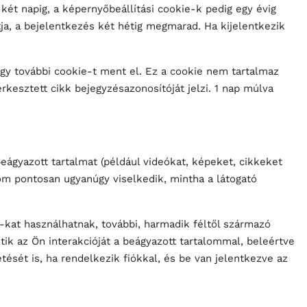
két napig, a képernyőbeállítási cookie-k pedig egy évig
a, a bejelentkezés két hétig megmarad. Ha kijelentkezik
gy további cookie-t ment el. Ez a cookie nem tartalmaz
kesztett cikk bejegyzésazonosítóját jelzi. 1 nap múlva
eágyazott tartalmat (például videókat, képeket, cikkeket
om pontosan ugyanúgy viselkedik, mintha a látogató
kat használhatnak, további, harmadik féltől származó
k az Ön interakcióját a beágyazott tartalommal, beleértve
ését is, ha rendelkezik fiókkal, és be van jelentkezve az