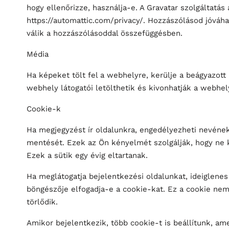
hogy ellenőrizze, használja-e. A Gravatar szolgáltatás 
https://automattic.com/privacy/. Hozzászólásod jóváh
válik a hozzászólásoddal összefüggésben.
Média
Ha képeket tölt fel a webhelyre, kerülje a beágyazott
webhely látogatói letölthetik és kivonhatják a webhel
Cookie-k
Ha megjegyzést ír oldalunkra, engedélyezheti nevén
mentését. Ezek az Ön kényelmét szolgálják, hogy ne ke
Ezek a sütik egy évig eltartanak.
Ha meglátogatja bejelentkezési oldalunkat, ideiglenes
böngészője elfogadja-e a cookie-kat. Ez a cookie ne
törlődik.
Amikor bejelentkezik, több cookie-t is beállítunk, am