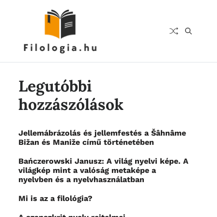
Legutóbbi
hozzászólások
Jellemábrázolás és jellemfestés a Šâhnâme
Bižan és Maniže című történetében
Bańczerowski Janusz: A világ nyelvi képe. A
világkép mint a valóság metaképe a
nyelvben és a nyelvhasználatban
Mi is az a filológia?