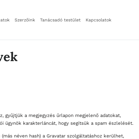
natok
Szerzőink
Tanácsadó testület
Kapcsolatok
vek
z, gyűjtjük a megjegyzés űrlapon megjelenő adatokat,
ói ügynök karakterláncát, hogy segítsük a spam észlelését.
 (más néven hash) a Gravatar szolgáltatáshoz kerülhet,