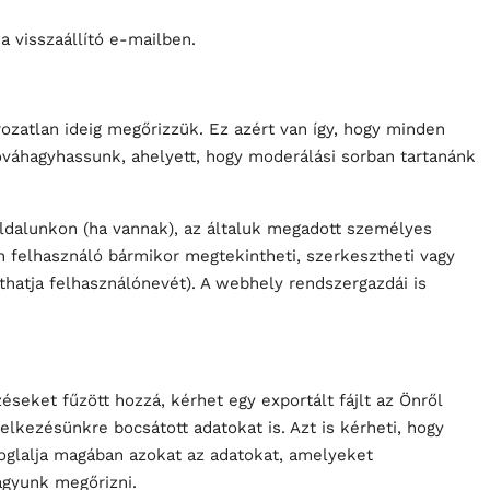
 a visszaállító e-mailben.
ozatlan ideig megőrizzük. Ez azért van így, hogy minden
óváhagyhassunk, ahelyett, hogy moderálási sorban tartanánk
ldalunkon (ha vannak), az általuk megadott személyes
en felhasználó bármikor megtekintheti, szerkesztheti vagy
thatja felhasználónevét). A webhely rendszergazdái is
éseket fűzött hozzá, kérhet egy exportált fájlt az Önről
elkezésünkre bocsátott adatokat is. Azt is kérheti, hogy
foglalja magában azokat az adatokat, amelyeket
vagyunk megőrizni.