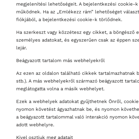
megjelenítési lehetőségeit. A bejelentkezési cookie-k 
működnek. Ha az „Emlékezz rám” lehetőséget választj
fiókjából, a bejelentkezési cookie-k törlődnek.
Ha szerkeszt vagy közzétesz egy cikket, a böngésző e
személyes adatokat, és egyszerűen csak az éppen szer
lejár.
Beágyazott tartalom más webhelyekről
Az ezen az oldalon található cikkek tartalmazhatnak b
stb.). A más webhelyekről származó beágyazott tartal
meglátogatta volna a másik webhelyet.
Ezek a webhelyek adatokat gyűjthetnek Önről, cookie-
nyomon követést ágyazhatnak be, és nyomon követheti
a beágyazott tartalommal való interakció nyomon követ
adott webhelyre.
Kivel osztjuk meg adatait