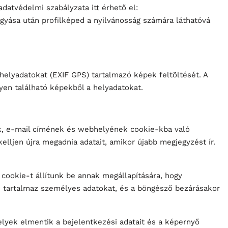
adatvédelmi szabályzata itt érhető el:
agyása után profilképed a nyilvánosság számára láthatóvá
 helyadatokat (EXIF GPS) tartalmazó képek feltöltését. A
yen található képekből a helyadatokat.
ek, e-mail címének és webhelyének cookie-kba való
lljen újra megadnia adatait, amikor újabb megjegyzést ír.
 cookie-t állítunk be annak megállapítására, hogy
m tartalmaz személyes adatokat, és a böngésző bezárásakor
elyek elmentik a bejelentkezési adatait és a képernyő