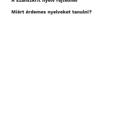
A szanszkrit nyelv rejtelmei
Miért érdemes nyelveket tanulni?