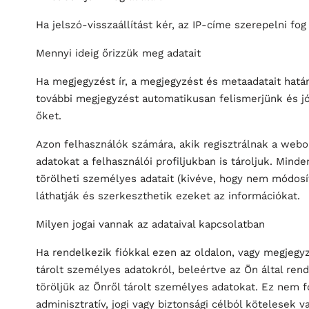
Ha jelszó-visszaállítást kér, az IP-címe szerepelni fog
Mennyi ideig őrizzük meg adatait
Ha megjegyzést ír, a megjegyzést és metaadatait határ
további megjegyzést automatikusan felismerjünk és j
őket.
Azon felhasználók számára, akik regisztrálnak a webo
adatokat a felhasználói profiljukban is tároljuk. Mind
törölheti személyes adatait (kivéve, hogy nem módosí
láthatják és szerkeszthetik ezeket az információkat.
Milyen jogai vannak az adataival kapcsolatban
Ha rendelkezik fiókkal ezen az oldalon, vagy megjegyz
tárolt személyes adatokról, beleértve az Ön által rend
töröljük az Önről tárolt személyes adatokat. Ez nem 
adminisztratív, jogi vagy biztonsági célból kötelesek 