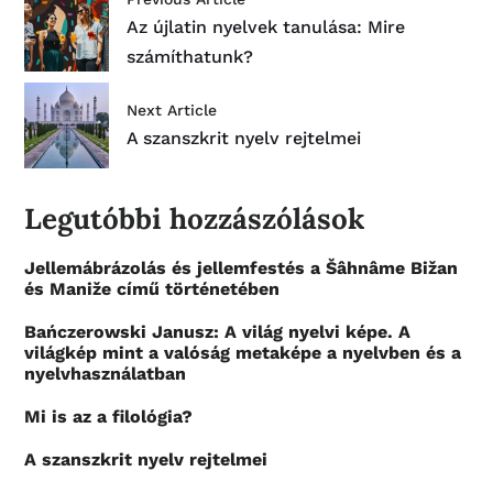
Az újlatin nyelvek tanulása: Mire
számíthatunk?
Next Article
A szanszkrit nyelv rejtelmei
Legutóbbi hozzászólások
Jellemábrázolás és jellemfestés a Šâhnâme Bižan
és Maniže című történetében
Bańczerowski Janusz: A világ nyelvi képe. A
világkép mint a valóság metaképe a nyelvben és a
nyelvhasználatban
Mi is az a filológia?
A szanszkrit nyelv rejtelmei