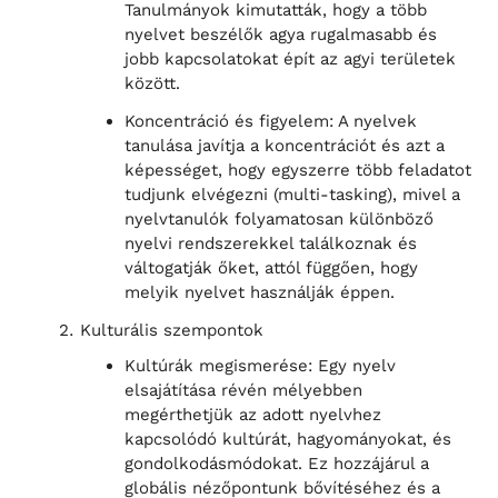
Tanulmányok kimutatták, hogy a több
nyelvet beszélők agya rugalmasabb és
jobb kapcsolatokat épít az agyi területek
között.
Koncentráció és figyelem: A nyelvek
tanulása javítja a koncentrációt és azt a
képességet, hogy egyszerre több feladatot
tudjunk elvégezni (multi-tasking), mivel a
nyelvtanulók folyamatosan különböző
nyelvi rendszerekkel találkoznak és
váltogatják őket, attól függően, hogy
melyik nyelvet használják éppen.
Kulturális szempontok
Kultúrák megismerése: Egy nyelv
elsajátítása révén mélyebben
megérthetjük az adott nyelvhez
kapcsolódó kultúrát, hagyományokat, és
gondolkodásmódokat. Ez hozzájárul a
globális nézőpontunk bővítéséhez és a