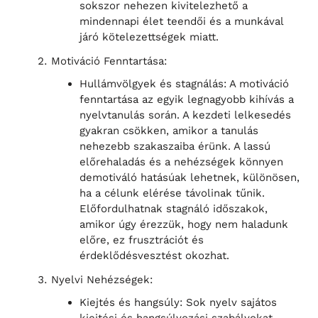
sokszor nehezen kivitelezhető a
mindennapi élet teendői és a munkával
járó kötelezettségek miatt.
Motiváció Fenntartása:
Hullámvölgyek és stagnálás: A motiváció
fenntartása az egyik legnagyobb kihívás a
nyelvtanulás során. A kezdeti lelkesedés
gyakran csökken, amikor a tanulás
nehezebb szakaszaiba érünk. A lassú
előrehaladás és a nehézségek könnyen
demotiváló hatásúak lehetnek, különösen,
ha a célunk elérése távolinak tűnik.
Előfordulhatnak stagnáló időszakok,
amikor úgy érezzük, hogy nem haladunk
előre, ez frusztrációt és
érdeklődésvesztést okozhat.
Nyelvi Nehézségek:
Kiejtés és hangsúly: Sok nyelv sajátos
kiejtési és hangsúlyozási szabályokat