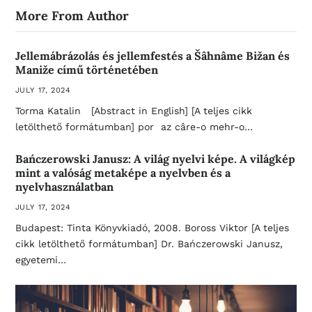
More From Author
Jellemábrázolás és jellemfestés a Šâhnâme Bižan és
Maniže című történetében
JULY 17, 2024
Torma Katalin [Abstract in English] [A teljes cikk
letölthető formátumban] por az câre-o mehr-o…
Bańczerowski Janusz: A világ nyelvi képe. A világkép
mint a valóság metaképe a nyelvben és a
nyelvhasználatban
JULY 17, 2024
Budapest: Tinta Könyvkiadó, 2008. Boross Viktor [A teljes
cikk letölthető formátumban] Dr. Bańczerowski Janusz,
egyetemi…