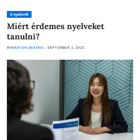
A nyelvről
Miért érdemes nyelveket
tanulni?
BY
MÁRTON BEATRIX
SEPTEMBER 3, 2023