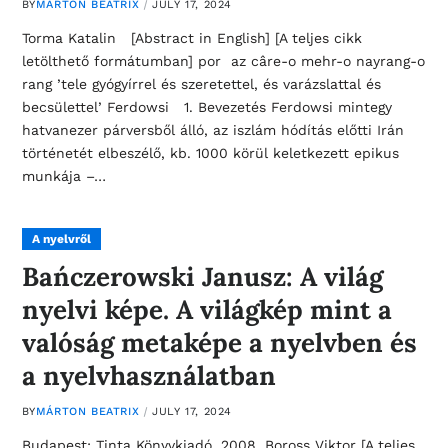
BY
MÁRTON BEATRIX
JULY 17, 2024
Torma Katalin [Abstract in English] [A teljes cikk
letölthető formátumban] por az câre-o mehr-o nayrang-o
rang ’tele gyógyírrel és szeretettel, és varázslattal és
becsülettel’ Ferdowsi 1. Bevezetés Ferdowsi mintegy
hatvanezer párversből álló, az iszlám hódítás előtti Irán
történetét elbeszélő, kb. 1000 körül keletkezett epikus
munkája –…
A nyelvről
Bańczerowski Janusz: A világ
nyelvi képe. A világkép mint a
valóság metaképe a nyelvben és
a nyelvhasználatban
BY
MÁRTON BEATRIX
JULY 17, 2024
Budapest: Tinta Könyvkiadó, 2008. Boross Viktor [A teljes