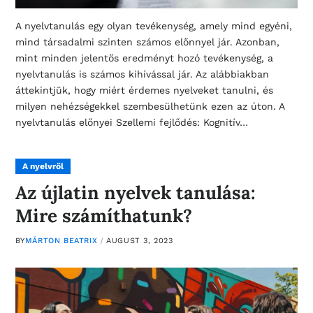
A nyelvtanulás egy olyan tevékenység, amely mind egyéni,
mind társadalmi szinten számos előnnyel jár. Azonban,
mint minden jelentős eredményt hozó tevékenység, a
nyelvtanulás is számos kihívással jár. Az alábbiakban
áttekintjük, hogy miért érdemes nyelveket tanulni, és
milyen nehézségekkel szembesülhetünk ezen az úton. A
nyelvtanulás előnyei Szellemi fejlődés: Kognitív…
A nyelvről
Az újlatin nyelvek tanulása:
Mire számíthatunk?
BY
MÁRTON BEATRIX
AUGUST 3, 2023