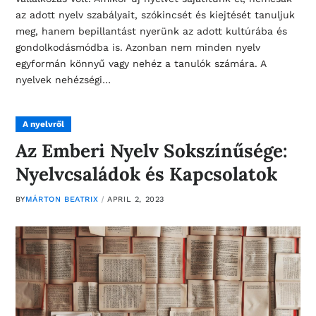
az adott nyelv szabályait, szókincsét és kiejtését tanuljuk
meg, hanem bepillantást nyerünk az adott kultúrába és
gondolkodásmódba is. Azonban nem minden nyelv
egyformán könnyű vagy nehéz a tanulók számára. A
nyelvek nehézségi…
A nyelvről
Az Emberi Nyelv Sokszínűsége:
Nyelvcsaládok és Kapcsolatok
BY
MÁRTON BEATRIX
APRIL 2, 2023