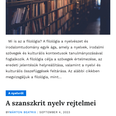
Mi is az a filológia? A filológia a nyelvészet és
irodalomtudomány egyik ága, amely a nyelvek, irodalmi
szövegek és kulturális kontextusok tanulmányozásával
foglalkozik. A filológia célja a szövegek értelmezése, az
eredeti jelentésük helyreállítása, valamint a nyelvi és
kulturális összefüggések feltárása. Az alábbi cikkben
megvizsgáljuk a filológia, mint…
A nyelvről
A szanszkrit nyelv rejtelmei
BY
MÁRTON BEATRIX
SEPTEMBER 4, 2023