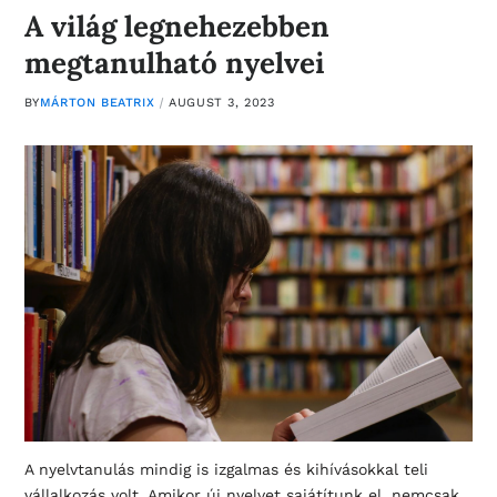
A világ legnehezebben
megtanulható nyelvei
BY
MÁRTON BEATRIX
AUGUST 3, 2023
A nyelvtanulás mindig is izgalmas és kihívásokkal teli
vállalkozás volt. Amikor új nyelvet sajátítunk el, nemcsak