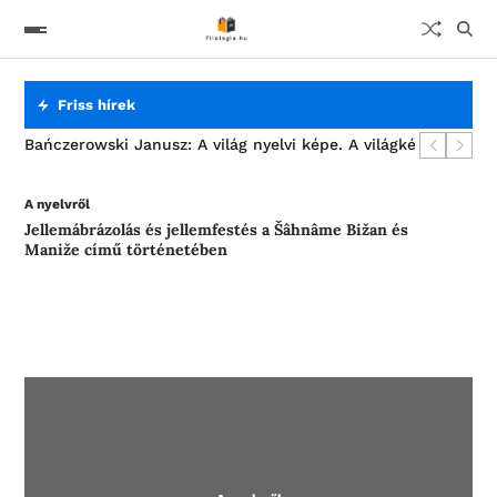
Friss hírek
Jellemábrázolás és jellemfestés a Šâhnâme Bižan és Maniže 
Bańczerowski Janusz: A világ nyelvi képe. A világkép mint a
Mi is az a filológia?
A szanszkrit nyelv rejtelmei
A nyelvről
Jellemábrázolás és jellemfestés a Šâhnâme Bižan és
Maniže című történetében
A nyelvről