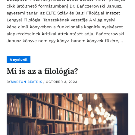
cikk letölthető formátumban] Dr. Bańczerowski Janusz,
egyetemi tanár, az ELTE Szláv és Balti Filológiai Intézet
Lengyel Filológiai Tanszékének vezetője A világ nyelvi
képe című könyvében a funkcionális kognitív nyelvészet
alapkérdéseinek kritikai áttekintését adja. Bańczerowski
Janusz könyve nem egy könyv, hanem könyvek füzére,…
A nyelvről
Mi is az a filológia?
BY
MÁRTON BEATRIX
OCTOBER 3, 2023