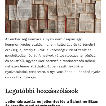
Az emberiség számára a nyelv nem csupán egy
kommunikációs eszköz, hanem kulturális és történelmi
örökség is, amely tükrözi a közösségek identitását és
gondolkodásmódját. A nyelvek változatossága lenyűgöző,
és sokszínű, ugyanakkor bármiféle rendszerezés nélkül
nehezen lenne átlátható. Ebben segít nekünk a
nyelvcsaládok rendszere. A nyelvcsaládok különböző nyelvi
csoportok. Egy-egy…
Legutóbbi hozzászólások
Jellemábrázolás és jellemfestés a Šâhnâme Bižan
és Maniže című történetében