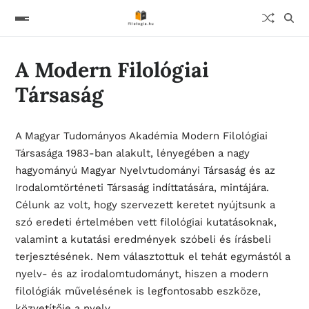
A Modern Filológiai
Társaság
A Magyar Tudományos Akadémia Modern Filológiai
Társasága 1983-ban alakult, lényegében a nagy
hagyományú Magyar Nyelvtudományi Társaság és az
Irodalomtörténeti Társaság indíttatására, mintájára.
Célunk az volt, hogy szervezett keretet nyújtsunk a
szó eredeti értelmében vett filológiai kutatásoknak,
valamint a kutatási eredmények szóbeli és írásbeli
terjesztésének. Nem választottuk el tehát egymástól a
nyelv- és az irodalomtudományt, hiszen a modern
filológiák művelésének is legfontosabb eszköze,
közvetítője a nyelv.