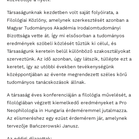
Társaságunknak kezdetben volt saját folyóirata, a
Filológiai Közlöny, amelynek szerkesztését azonban a
Magyar Tudományos Akadémia Irodalomtudományi
Bizottsága vette át. Így mi elsősorban a tudományos
eredmények szóbeli közlését tűztük ki célul, és
Társaságunk keretein belül különböző szakosztályokat
szerveztünk. Az idő azonban, úgy látszik, túllépte ezt a
keretet, így az utóbbi években tevékenységünk
középpontjában az évente megrendezett széles körű
tudományos tanácskozások állnak.
A társaság éves konferenciáján a filológia művelését, a
filológiában végzett kiemelkedő eredményeket a Pro
Neophilologia in Hungaria érdeméremmel jutalmazza.
Az elismeréshez egy ezüst érdemérem jár, amelynek
tervezője Bańczerowski Janusz.
Az eddigi díjazottak: