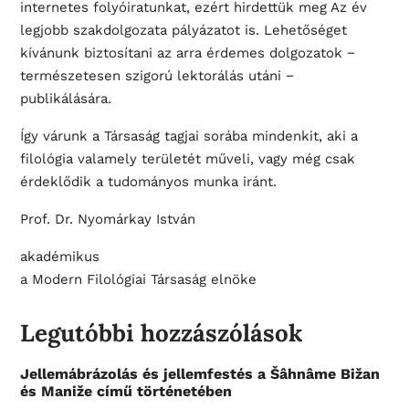
internetes folyóiratunkat, ezért hirdettük meg Az év
legjobb szakdolgozata pályázatot is. Lehetőséget
kívánunk biztosítani az arra érdemes dolgozatok −
természetesen szigorú lektorálás utáni −
publikálására.
Így várunk a Társaság tagjai sorába mindenkit, aki a
filológia valamely területét műveli, vagy még csak
érdeklődik a tudományos munka iránt.
Prof. Dr. Nyomárkay István
akadémikus
a Modern Filológiai Társaság elnöke
Legutóbbi hozzászólások
Jellemábrázolás és jellemfestés a Šâhnâme Bižan
és Maniže című történetében