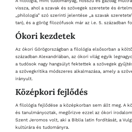
A filológia, mint tudományág, hosszú és gazdag múltra
vissza, ahol a szavak és szövegek szeretete és értelm
„philologia” szó szerinti jelentése „a szavak szeretete
tan), és a görög filozófusok már az i.e. 5. században 
Ókori kezdetek
Az ókori Görögországban a filológia elsősorban a költő
században Alexandriában, az ókori világ egyik legnagyo
a tudósok nagy hangsúlyt fektettek a szövegek gyűjt
a szövegkritika módszeres alkalmazása, amely a szöv
irányult.
Középkori fejlődés
A filológia fejlődése a középkorban sem állt meg. A 
és tanulmányoztak, megőrizve ezzel az ókori irodalom 
Szent Jeromos volt, aki a Biblia latin fordítását, a Vul
kultúrára és tudományra.