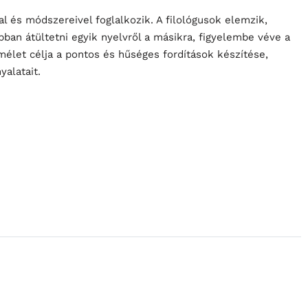
l és módszereivel foglalkozik. A filológusok elemzik,
bban átültetni egyik nyelvről a másikra, figyelembe véve a
lmélet célja a pontos és hűséges fordítások készítése,
alatait.