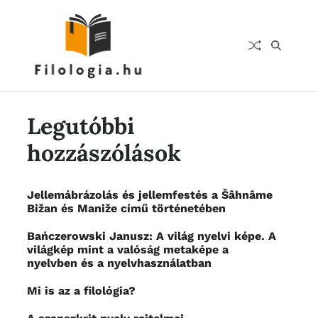
Legutóbbi
hozzászólások
Jellemábrázolás és jellemfestés a Šâhnâme
Bižan és Maniže című történetében
Bańczerowski Janusz: A világ nyelvi képe. A
világkép mint a valóság metaképe a
nyelvben és a nyelvhasználatban
Mi is az a filológia?