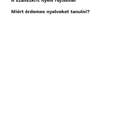
A szanszkrit nyelv rejtelmei
Miért érdemes nyelveket tanulni?