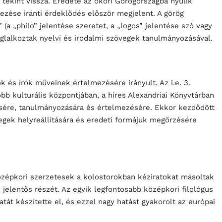
 tekint vissza. Eredete az ókori Görögországba nyúlik
ezése iránti érdeklődés először megjelent. A görög
” (a „philo” jelentése szeretet, a „logos” jelentése szó vagy
foglalkoztak nyelvi és irodalmi szövegek tanulmányozásával.
k és írók műveinek értelmezésére irányult. Az i.e. 3.
bb kulturális központjában, a híres Alexandriai Könyvtárban
ésére, tanulmányozására és értelmezésére. Ekkor kezdődött
egek helyreállítására és eredeti formájuk megőrzésére
középkori szerzetesek a kolostorokban kéziratokat másoltak
jelentős részét. Az egyik legfontosabb középkori filológus
gatát készítette el, és ezzel nagy hatást gyakorolt az európai