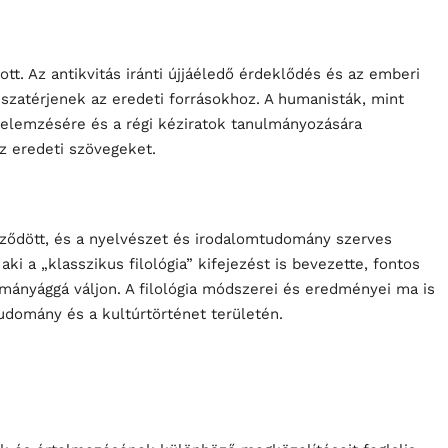
ott. Az antikvitás iránti újjáéledő érdeklődés és az emberi
isszatérjenek az eredeti forrásokhoz. A humanisták, mint
i elemzésére és a régi kéziratok tanulmányozására
z eredeti szövegeket.
eződött, és a nyelvészet és irodalomtudomány szerves
aki a „klasszikus filológia” kifejezést is bevezette, fontos
dományággá váljon. A filológia módszerei és eredményei ma is
udomány és a kultúrtörténet területén.