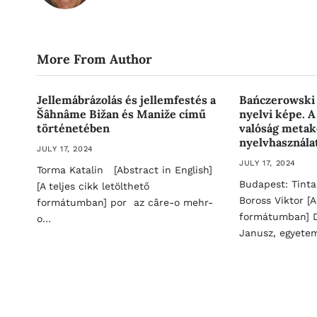
More From Author
Jellemábrázolás és jellemfestés a
Bańczerowski 
Šâhnâme Bižan és Maniže című
nyelvi képe. A
történetében
valóság metak
nyelvhasznála
JULY 17, 2024
JULY 17, 2024
Torma Katalin [Abstract in English]
Budapest: Tinta
[A teljes cikk letölthető
Boross Viktor [A
formátumban] por az câre-o mehr-
formátumban] D
o…
Janusz, egyete