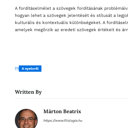
A fordításelmélet a szövegek fordításának problémáiva
hogyan lehet a szövegek jelentését és stílusát a legjo
kulturális és kontextuális különbségeket. A fordításe
amelyek megőrzik az eredeti szövegek értékeit és árny
A nyelvről
Written By
Márton Beatrix
https://www.filologia.hu