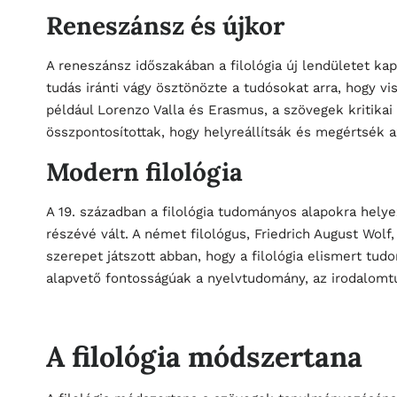
Reneszánsz és újkor
A reneszánsz időszakában a filológia új lendületet kap
tudás iránti vágy ösztönözte a tudósokat arra, hogy v
például Lorenzo Valla és Erasmus, a szövegek kritika
összpontosítottak, hogy helyreállítsák és megértsék a
Modern filológia
A 19. században a filológia tudományos alapokra hely
részévé vált. A német filológus, Friedrich August Wolf, 
szerepet játszott abban, hogy a filológia elismert tu
alapvető fontosságúak a nyelvtudomány, az irodalomt
A filológia módszertana