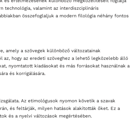
k és értelmezésének különböző megközelítéseit foglalja
n technológia, valamint az interdiszciplináris
ábbiakban összefoglaljuk a modern filológia néhány fontos
ere, amely a szövegek különböző változatainak
l az, hogy az eredeti szöveghez a lehető legközelebb álló
okat, nyomtatott kiadásokat és más forrásokat használnak a
ára és korrigálására.
izsgálata. Az etimológusok nyomon követik a szavak
án, és feltárják, milyen hatások alakították őket. Ez a
tok és a nyelvi változások megértésében.