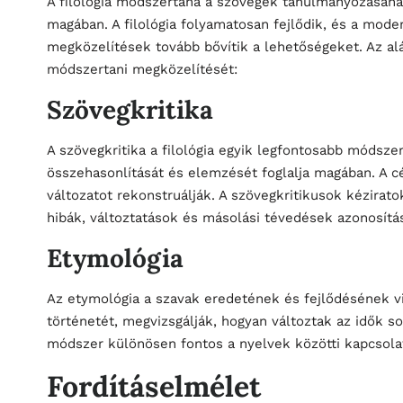
A filológia módszertana a szövegek tanulmányozásána
magában. A filológia folyamatosan fejlődik, és a moder
megközelítések tovább bővítik a lehetőségeket. Az al
módszertani megközelítését:
Szövegkritika
A szövegkritika a filológia egyik legfontosabb módsz
összehasonlítását és elemzését foglalja magában. A cé
változatot rekonstruálják. A szövegkritikusok kézirat
hibák, változtatások és másolási tévedések azonosítás
Etymológia
Az etymológia a szavak eredetének és fejlődésének v
történetét, megvizsgálják, hogyan változtak az idők sor
módszer különösen fontos a nyelvek közötti kapcsola
Fordításelmélet