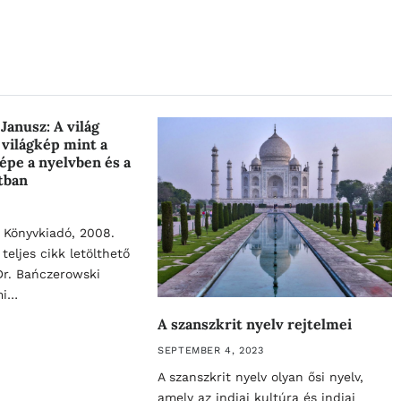
Janusz: A világ
 világkép mint a
épe a nyelvben és a
tban
 Könyvkiadó, 2008.
 teljes cikk letölthető
r. Bańczerowski
mi…
A szanszkrit nyelv rejtelmei
SEPTEMBER 4, 2023
A szanszkrit nyelv olyan ősi nyelv,
amely az indiai kultúra és indiai