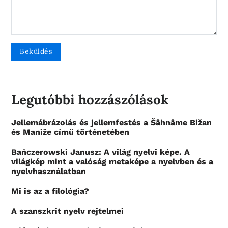
Legutóbbi hozzászólások
Jellemábrázolás és jellemfestés a Šâhnâme Bižan
és Maniže című történetében
Bańczerowski Janusz: A világ nyelvi képe. A
világkép mint a valóság metaképe a nyelvben és a
nyelvhasználatban
Mi is az a filológia?
A szanszkrit nyelv rejtelmei