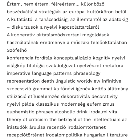
Értem, nem értem, félreértem… különböző
beszédváltási stratégiák az európai kultúrkörön belül
A kutatástól a tanácsadásig, az illemtantól az adatokig
– diskurzusok a nyelvi kapcsolattartásról
A kooperatív oktatásmódszertani megoldások
használatának eredménye a műszaki felsőoktatásban
Szófelhő
konferencia fordítás konceptualizáció kognitív nyelvi
világkép filológia szakdolgozat nyelvészet metafora
imperative language patterns phraseology
representation death linguistic worldview infinitive
szecesszió grammatika főnévi igenév kettős állítmány
stilizáció stíluselemzés dekorativitás decorativity
nyelvi példa klasszikus modernség eufemizmus
euphemistic phrases alcoholic drink irodalmi vita
theory of criticism the betrayal of the intellectuals az
írástudók árulása recenzió irodalomtörténet
recepciótörténet irodalompolitika hungarian literature