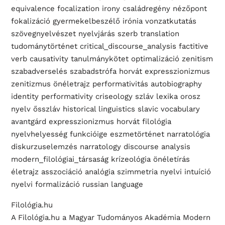
equivalence focalization irony családregény nézőpont
fokalizáció gyermekelbeszélő irónia vonzatkutatás
szövegnyelvészet nyelvjárás szerb translation
tudománytörténet critical_discourse_analysis factitive
verb causativity tanulmánykötet optimalizáció zenitism
szabadverselés szabadstrófa horvát expresszionizmus
zenitizmus önéletrajz performativitás autobiography
identity performativity criseology szláv lexika orosz
nyelv ősszláv historical linguistics slavic vocabulary
avantgárd expresszionizmus horvát filológia
nyelvhelyesség funkcióige eszmetörténet narratológia
diskurzuselemzés narratology discourse analysis
modern_filológiai_társaság krízeológia önéletírás
életrajz asszociáció analógia szimmetria nyelvi intuíció
nyelvi formalizáció russian language
Filológia.hu
A Filológia.hu a Magyar Tudományos Akadémia Modern