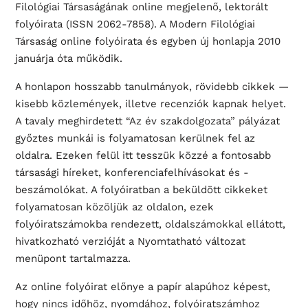
Filológiai Társaságának online megjelenő, lektorált
folyóirata (ISSN 2062-7858). A Modern Filológiai
Társaság online folyóirata és egyben új honlapja 2010
januárja óta működik.
A honlapon hosszabb tanulmányok, rövidebb cikkek —
kisebb közlemények, illetve recenziók kapnak helyet.
A tavaly meghirdetett “Az év szakdolgozata” pályázat
győztes munkái is folyamatosan kerülnek fel az
oldalra. Ezeken felül itt tesszük közzé a fontosabb
társasági híreket, konferenciafelhívásokat és -
beszámolókat. A folyóiratban a beküldött cikkeket
folyamatosan közöljük az oldalon, ezek
folyóiratszámokba rendezett, oldalszámokkal ellátott,
hivatkozható verzióját a Nyomtatható változat
menüpont tartalmazza.
Az online folyóirat előnye a papír alapúhoz képest,
hogy nincs időhöz, nyomdához, folyóiratszámhoz