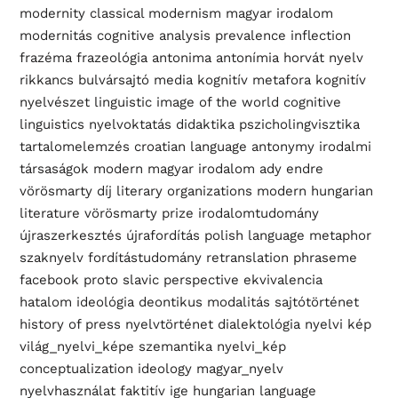
modernity classical modernism magyar irodalom
modernitás cognitive analysis prevalence inflection
frazéma frazeológia antonima antonímia horvát nyelv
rikkancs bulvársajtó media kognitív metafora kognitív
nyelvészet linguistic image of the world cognitive
linguistics nyelvoktatás didaktika pszicholingvisztika
tartalomelemzés croatian language antonymy irodalmi
társaságok modern magyar irodalom ady endre
vörösmarty díj literary organizations modern hungarian
literature vörösmarty prize irodalomtudomány
újraszerkesztés újrafordítás polish language metaphor
szaknyelv fordítástudomány retranslation phraseme
facebook proto slavic perspective ekvivalencia
hatalom ideológia deontikus modalitás sajtótörténet
history of press nyelvtörténet dialektológia nyelvi kép
világ_nyelvi_képe szemantika nyelvi_kép
conceptualization ideology magyar_nyelv
nyelvhasználat faktitív ige hungarian language